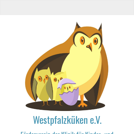
Westpfalzküken e.V.