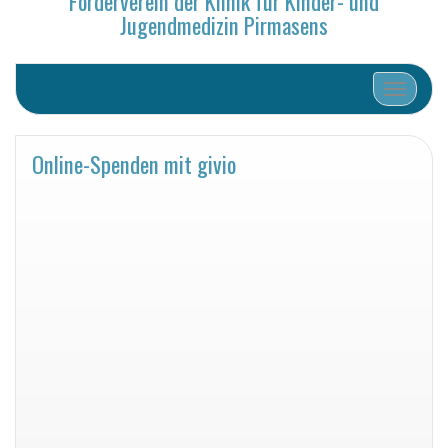
Förderverein der Klinik für Kinder- und
Jugendmedizin Pirmasens
Schalte N
Online-Spenden mit givio