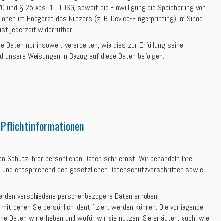
GVO und § 25 Abs. 1 TTDSG, soweit die Einwilligung die Speicherung von
ionen im Endgerät des Nutzers (z. B. Device-Fingerprinting) im Sinne
st jederzeit widerrufbar.
e Daten nur insoweit verarbeiten, wie dies zur Erfüllung seiner
und unsere Weisungen in Bezug auf diese Daten befolgen.
Pflicht­informationen
en Schutz Ihrer persönlichen Daten sehr ernst. Wir behandeln Ihre
h und entsprechend den gesetzlichen Datenschutzvorschriften sowie
erden verschiedene personenbezogene Daten erhoben.
it denen Sie persönlich identifiziert werden können. Die vorliegende
he Daten wir erheben und wofür wir sie nutzen. Sie erläutert auch, wie