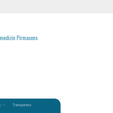
ndmedizin Pirmasens
ng
Transparenz