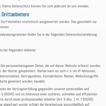
 Thema Datenschutz können Sie sich jederzeit an uns wenden.
 Dritt­anbietern
 Surf-Verhalten statistisch ausgewertet werden. Das geschieht vor
rammen.
 Analyseprogrammen finden Sie in der folgenden Datenschutzerklärung.
te bei folgendem Anbieter:
 Die personenbezogenen Daten, die auf dieser Website erfasst werden,
 der Hoster gespeichert. Hierbei kann es sich v. a. um IP-Adressen,
kationsdaten, Vertragsdaten, Kontaktdaten, Namen, Websitezugriffe
bsite generiert werden, handeln.
cke der Vertragserfüllung gegenüber unseren potenziellen und
. b DSGVO) und im Interesse einer sicheren, schnellen und effizienten
s durch einen professionellen Anbieter (Art. 6 Abs. 1 lit. f DSGVO).
ng abgefragt wurde, erfolgt die Verarbeitung ausschließlich auf