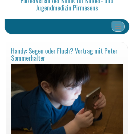
Förderverein der Klinik für Kinder- und
Jugendmedizin Pirmasens
Schalte N
Handy: Segen oder Fluch? Vortrag mit Peter
Sommerhalter