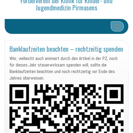
Förderverein der Klinik für Kinder- und
Jugendmedizin Pirmasens
Schalte N
Banklaufzeiten beachten – rechtzeitig spenden
Wer, vielleicht auch animiert durch den Artikel in der PZ, noch
für dieses Jahr steuerwirksam spenden will, sollte die
Banklaufzeiten beachten und noch rechtzeitig vor Ende des
Jahres überweisen.