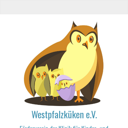
Westpfalzküken e.V.