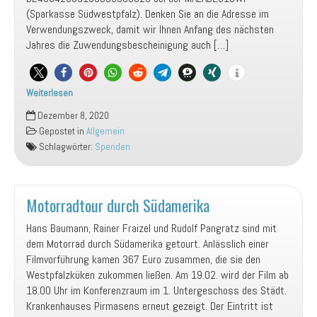
(Sparkasse Südwestpfalz). Denken Sie an die Adresse im
Verwendungszweck, damit wir Ihnen Anfang des nächsten
Jahres die Zuwendungsbescheinigung auch […]
Weiterlesen
Banklaufzeiten
Dezember 8, 2020
beachten
Gepostet in
Allgemein
–
Schlagwörter:
Spenden
rechtzeitig
spenden
Motorradtour durch Südamerika
Hans Baumann, Rainer Fraizel und Rudolf Pangratz sind mit
dem Motorrad durch Südamerika getourt. Anlässlich einer
Filmvorführung kamen 367 Euro zusammen, die sie den
Westpfalzküken zukommen ließen. Am 19.02. wird der Film ab
18.00 Uhr im Konferenzraum im 1. Untergeschoss des Städt.
Krankenhauses Pirmasens erneut gezeigt. Der Eintritt ist