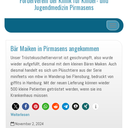
Förderverein der Klinik für Kinder- und
Jugendmedizin Pirmasens
Schalte N
Bär Maiken in Pirmasens angekommen
Unser Tröstekuscheltiervorrat ist geschrumpft, also wurde
wieder aufgefüllt, diesmal mit dem kleinen Bären Maiken. Auch
diesmal handelt es sich um Plüschtiere aus der Serie
minifeets von mbw in Wanderup bei Flensburg, bedruckt von
giffits in Hamburg. Mit der neuen Lieferung können wieder
500 kleine Patienten getröstet werden, wenn sie ins
Krankenhaus müssen.
Weiterlesen
Bär
November 2, 2024
Maiken