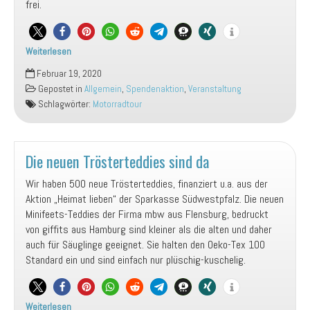
frei.
Weiterlesen
Motorradtour
Februar 19, 2020
durch
Gepostet in
Allgemein
,
Spendenaktion
,
Veranstaltung
Südamerika
Schlagwörter:
Motorradtour
Die neuen Trösterteddies sind da
Wir haben 500 neue Trösterteddies, finanziert u.a. aus der
Aktion „Heimat lieben“ der Sparkasse Südwestpfalz. Die neuen
Minifeets-Teddies der Firma mbw aus Flensburg, bedruckt
von giffits aus Hamburg sind kleiner als die alten und daher
auch für Säuglinge geeignet. Sie halten den Oeko-Tex 100
Standard ein und sind einfach nur plüschig-kuschelig.
Weiterlesen