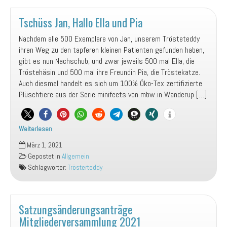
Tschüss Jan, Hallo Ella und Pia
Nachdem alle 500 Exemplare von Jan, unserem Trösteteddy
ihren Weg zu den tapferen kleinen Patienten gefunden haben,
gibt es nun Nachschub, und zwar jeweils 500 mal Ella, die
Tröstehäsin und 500 mal ihre Freundin Pia, die Tröstekatze.
Auch diesmal handelt es sich um 100% Öko-Tex zertifizierte
Plüschtiere aus der Serie minifeets von mbw in Wanderup […]
Weiterlesen
Tschüss
März 1, 2021
Jan,
Gepostet in
Allgemein
Hallo
Schlagwörter:
Trösterteddy
Ella
und
Pia
Satzungsänderungsanträge
Mitgliederversammlung 2021