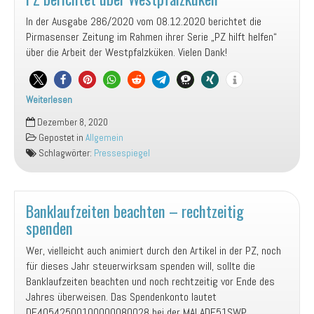
In der Ausgabe 286/2020 vom 08.12.2020 berichtet die
Pirmasenser Zeitung im Rahmen ihrer Serie „PZ hilft helfen“
über die Arbeit der Westpfalzküken. Vielen Dank!
Weiterlesen
PZ
Dezember 8, 2020
berichtet
Gepostet in
Allgemein
über
Schlagwörter:
Pressespiegel
Westpfalzküken
Banklaufzeiten beachten – rechtzeitig
spenden
Wer, vielleicht auch animiert durch den Artikel in der PZ, noch
für dieses Jahr steuerwirksam spenden will, sollte die
Banklaufzeiten beachten und noch rechtzeitig vor Ende des
Jahres überweisen. Das Spendenkonto lautet
DE40542500100000080028 bei der MALADE51SWP