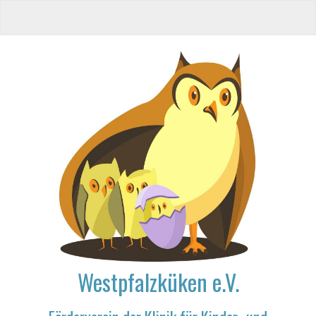
Westpfalzküken e.V.