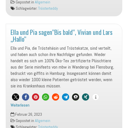
Gepostet in
Allgemein
in
Schlagwörter:
Trösterteddy
Pirmasens
angekommen
Ella und Pia sagen“Bis bald“, Vivian und Lars
„Hallo“
Ella und Pia, die Tröstehäsin und Tröstekatze, sind verteilt,
und haben auch schon ihre Nachfolger gefunden. Wieder
handelt es sich um 100% Öko-Tex zertifizierte Plüschtiere
aus der Serie minifeets von mbw in Wanderup bei Flensburg,
bedruckt von giffits in Hamburg. Insegesamt können damit
also wieder 1000 kleine Patienten getröstet werden, wenn
sie ins Krankenhaus müssen.
Weiterlesen
Ella
Februar 26, 2023
und
Gepostet in
Allgemein
Pia
Schlagwörter:
Trösterteddy