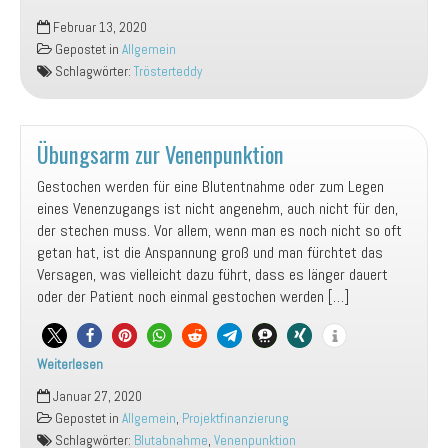
Die
Februar 13, 2020
neuen
Gepostet in
Allgemein
Trösterteddies
Schlagwörter:
Trösterteddy
sind
da
Übungsarm zur Venenpunktion
Gestochen werden für eine Blutentnahme oder zum Legen
eines Venenzugangs ist nicht angenehm, auch nicht für den,
der stechen muss. Vor allem, wenn man es noch nicht so oft
getan hat, ist die Anspannung groß und man fürchtet das
Versagen, was vielleicht dazu führt, dass es länger dauert
oder der Patient noch einmal gestochen werden […]
Weiterlesen
Übungsarm
Januar 27, 2020
zur
Gepostet in
Allgemein
,
Projektfinanzierung
Venenpunktion
Schlagwörter:
Blutabnahme
,
Venenpunktion