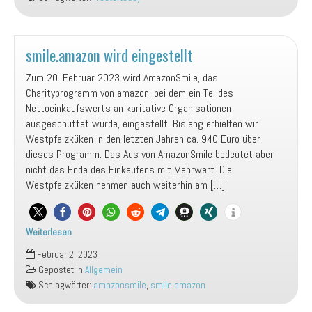
sagen“Bis
bald“,
Vivian
und
smile.amazon wird eingestellt
Lars
Zum 20. Februar 2023 wird AmazonSmile, das
„Hallo“
Charityprogramm von amazon, bei dem ein Tei des
Nettoeinkaufswerts an karitative Organisationen
ausgeschüttet wurde, eingestellt. Bislang erhielten wir
Westpfalzküken in den letzten Jahren ca. 940 Euro über
dieses Programm. Das Aus von AmazonSmile bedeutet aber
nicht das Ende des Einkaufens mit Mehrwert. Die
Westpfalzküken nehmen auch weiterhin am […]
Weiterlesen
smile.amazon
Februar 2, 2023
wird
Gepostet in
Allgemein
eingestellt
Schlagwörter:
amazonsmile
,
smile.amazon