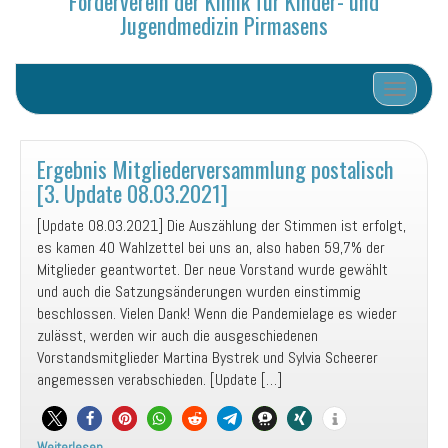
Förderverein der Klinik für Kinder- und
Jugendmedizin Pirmasens
Schalte N
Ergebnis Mitgliederversammlung postalisch
[3. Update 08.03.2021]
[Update 08.03.2021] Die Auszählung der Stimmen ist erfolgt,
es kamen 40 Wahlzettel bei uns an, also haben 59,7% der
Mitglieder geantwortet. Der neue Vorstand wurde gewählt
und auch die Satzungsänderungen wurden einstimmig
beschlossen. Vielen Dank! Wenn die Pandemielage es wieder
zulässt, werden wir auch die ausgeschiedenen
Vorstandsmitglieder Martina Bystrek und Sylvia Scheerer
angemessen verabschieden. [Update […]
Weiterlesen