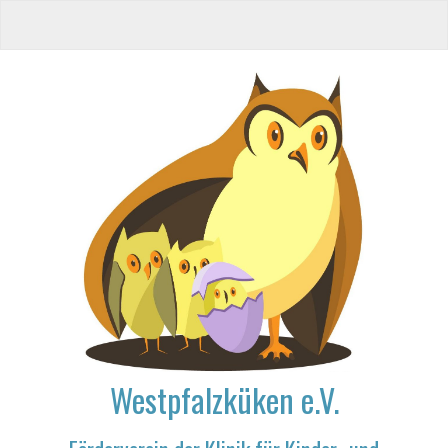
Westpfalzküken e.V.