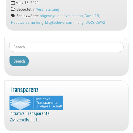
März 16, 2020
vom
Gepostet in
Veranstaltung
26.03.2020
Schlagwörter:
abgesagt
,
absage
,
corona
,
Covid-19
,
verschoben
Hauptversammlung
,
Mitgliederversammlung
,
SARS-CoV-2
Transparenz
Initiative Transparente
Zivilgesellschaft