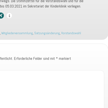
rwegs. Die Stimmzettel für die Vorstandswahl und für die
is 05.03.2021 im Sekretariat der Kinderklinik vorliegen.
,
Mitgliederversammlung
,
Satzungsänderung
,
Vorstandswahl
fentlicht.
Erforderliche Felder sind mit
*
markiert