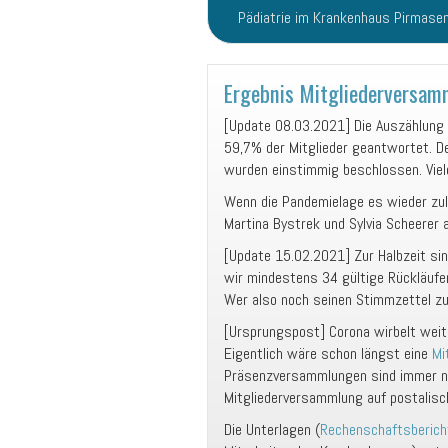
Pädiatrie im Krankenhaus Pirmase
Ergebnis Mitgliederversam
[Update 08.03.2021] Die Auszählung 
59,7% der Mitglieder geantwortet. D
wurden einstimmig beschlossen. Viel
Wenn die Pandemielage es wieder zul
Martina Bystrek und Sylvia Scheerer
[Update 15.02.2021] Zur Halbzeit s
wir mindestens 34 gültige Rückläuf
Wer also noch seinen Stimmzettel zu 
[Ursprungspost] Corona wirbelt weite
Eigentlich wäre schon längst eine
Mi
Präsenzversammlungen sind immer noc
Mitgliederversammlung auf postalis
Die Unterlagen (
Rechenschaftsberic