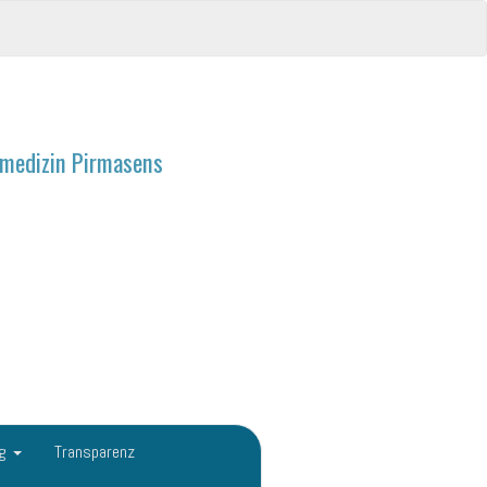
ndmedizin Pirmasens
ng
Transparenz