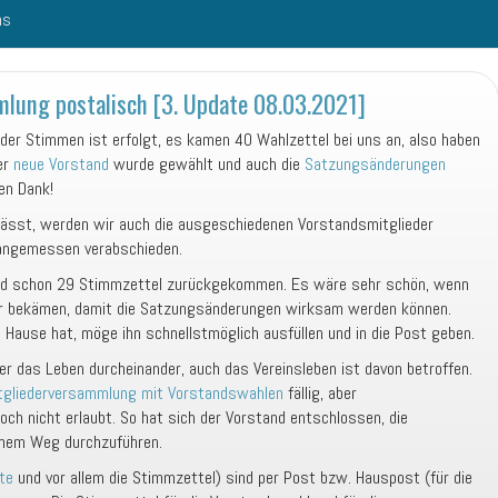
ns
mlung postalisch [3. Update 08.03.2021]
der Stimmen ist erfolgt, es kamen 40 Wahlzettel bei uns an, also haben
er
neue Vorstand
wurde gewählt und auch die
Satzungsänderungen
en Dank!
ässt, werden wir auch die ausgeschiedenen Vorstandsmitglieder
 angemessen verabschieden.
ind schon 29 Stimmzettel zurückgekommen. Es wäre sehr schön, wenn
er bekämen, damit die Satzungsänderungen wirksam werden können.
Hause hat, möge ihn schnellstmöglich ausfüllen und in die Post geben.
r das Leben durcheinander, auch das Vereinsleben ist davon betroffen.
tgliederversammlung mit
Vorstandswahlen
fällig, aber
h nicht erlaubt. So hat sich der Vorstand entschlossen, die
chem Weg durchzuführen.
hte
und vor allem die Stimmzettel) sind per Post bzw. Hauspost (für die