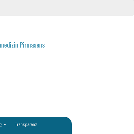
ndmedizin Pirmasens
ng
Transparenz