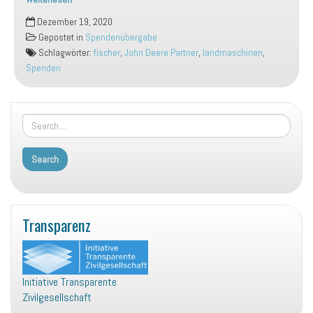
Weihnachtsspende
Dezember 19, 2020
der
Gepostet in
Spendenübergabe
Fischer
Schlagwörter:
fischer
,
John Deere Partner
,
landmaschinen
,
Landmaschinen
Spenden
GmbH
Transparenz
Initiative Transparente
Zivilgesellschaft