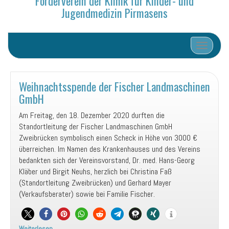
Förderverein der Klinik für Kinder- und
Jugendmedizin Pirmasens
Schalte N
Weihnachtsspende der Fischer Landmaschinen
GmbH
Am Freitag, den 18. Dezember 2020 durften die
Standortleitung der Fischer Landmaschinen GmbH
Zweibrücken symbolisch einen Scheck in Höhe von 3000 €
überreichen. Im Namen des Krankenhauses und des Vereins
bedankten sich der Vereinsvorstand, Dr. med. Hans-Georg
Kläber und Birgit Neuhs, herzlich bei Christina Faß
(Standortleitung Zweibrücken) und Gerhard Mayer
(Verkaufsberater) sowie bei Familie Fischer.
Weiterlesen