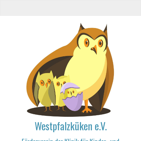
Westpfalzküken e.V.