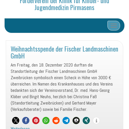
Förderverein der Klinik für Kinder- und
Jugendmedizin Pirmasens
Schalte N
Weihnachtsspende der Fischer Landmaschinen
GmbH
Am Freitag, den 18. Dezember 2020 durften die
Standortleitung der Fischer Landmaschinen GmbH
Zweibrücken symbolisch einen Scheck in Höhe von 3000 €
überreichen. Im Namen des Krankenhauses und des Vereins
bedankten sich der Vereinsvorstand, Dr. med. Hans-Georg
Kläber und Birgit Neuhs, herzlich bei Christina Faß
(Standortleitung Zweibrücken) und Gerhard Mayer
(Verkaufsberater) sowie bei Familie Fischer.
Weiterlesen