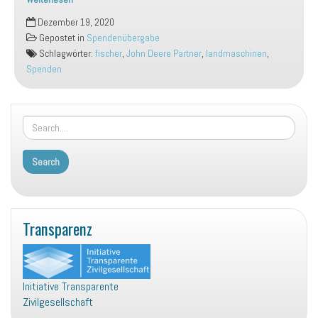
Weihnachtsspende
Dezember 19, 2020
der
Gepostet in
Spendenübergabe
Fischer
Schlagwörter:
fischer
,
John Deere Partner
,
landmaschinen
,
Landmaschinen
Spenden
GmbH
Transparenz
Initiative Transparente
Zivilgesellschaft